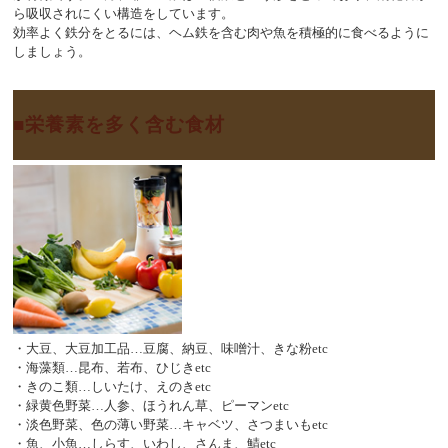
ら吸収されにくい構造をしています。
効率よく鉄分をとるには、ヘム鉄を含む肉や魚を積極的に食べるように
しましょう。
栄養素を多く含む食材
・大豆、大豆加工品…豆腐、納豆、味噌汁、きな粉etc
・海藻類…昆布、若布、ひじきetc
・きのこ類…しいたけ、えのきetc
・緑黄色野菜…人参、ほうれん草、ピーマンetc
・淡色野菜、色の薄い野菜…キャベツ、さつまいもetc
・魚、小魚…しらす、いわし、さんま、鯖etc