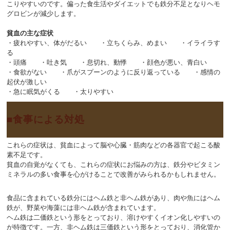
こりやすいのです。偏った食生活やダイエットでも鉄分不足となりヘモ
グロビンが減少します。
貧血の主な症状
・疲れやすい、体がだるい ・立ちくらみ、めまい ・イライラす
る
・頭痛 ・吐き気 ・息切れ、動悸 ・顔色が悪い、青白い
・食欲がない ・爪がスプーンのように反り返っている ・感情の
起伏が激しい
・急に眠気がくる ・太りやすい
食事による対処
これらの症状は、貧血によって脳や心臓・筋肉などの各器官で起こる酸
素不足です。
貧血の自覚がなくても、これらの症状にお悩みの方は、鉄分やビタミン
ミネラルの多い食事を心がけることで改善がみられるかもしれません。
食品に含まれている鉄分にはヘム鉄と非ヘム鉄があり、肉や魚にはヘム
鉄が、野菜や海藻には非ヘム鉄が含まれています。
ヘム鉄は二価鉄という形をとっており、溶けやすくイオン化しやすいの
が特徴です。一方、非ヘム鉄は三価鉄という形をとっており、消化管か