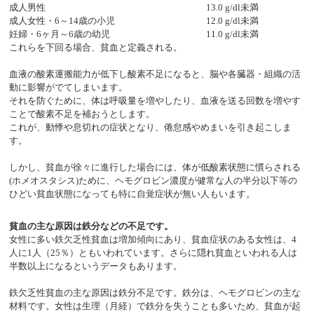
成人男性
13.0 g/dl未満
成人女性・6～14歳の小児
12.0 g/dl未満
妊婦・6ヶ月～6歳の幼児
11.0 g/dl未満
これらを下回る場合、貧血と定義される。
血液の酸素運搬能力が低下し酸素不足になると、脳や各臓器・組織の活
動に影響がでてしまいます。
それを防ぐために、体は呼吸量を増やしたり、血液を送る回数を増やす
ことで酸素不足を補おうとします。
これが、動悸や息切れの症状となり、倦怠感やめまいを引き起こしま
す。
しかし、貧血が徐々に進行した場合には、体が低酸素状態に慣らされる
(ホメオスタシス)ために、ヘモグロビン濃度が健常な人の半分以下等の
ひどい貧血状態になっても特に自覚症状が無い人もいます。
貧血の主な原因は鉄分などの不足です。
女性に多い鉄欠乏性貧血は増加傾向にあり、貧血症状のある女性は、4
人に1人（25％）ともいわれています。さらに隠れ貧血といわれる人は
半数以上になるというデータもあります。
鉄欠乏性貧血の主な原因は鉄分不足です。鉄分は、ヘモグロビンの主な
材料です。女性は生理（月経）で鉄分を失うことも多いため、貧血が起