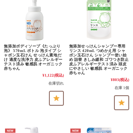
無添加ボディソープ《たっぷり
無添加せっけんシャンプー専用
泡》 570mL ボトル 泡タイプ シ
リンス 420mL つめかえ用 シャ
ャボン玉石けん せっけん素地だ
ボン玉石けん シャンプー使い始
け 適度な洗浄力 皮ふアレルギー
め 詰替 きしみ緩和 ゴワつき防止
テスト済み 敏感肌 オーガニック
皮ふアレルギーテスト済み 頭皮
赤ちゃん
にやさしい 敏感肌 オーガニック
赤ちゃん
¥1,122
(税込)
¥803
(税込)
在庫切れ
在庫 1個