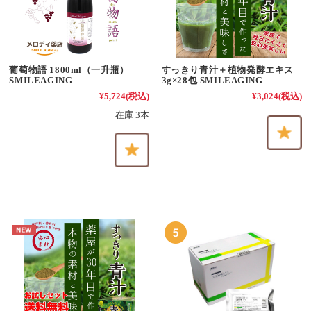
葡萄物語 1800ml（一升瓶）
すっきり青汁＋植物発酵エキス
SMILEAGING
3g×28包 SMILEAGING
¥5,724
(税込)
¥3,024
(税込)
在庫 3本