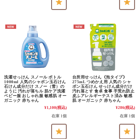
洗濯せっけん スノール ボトル
台所用せっけん《泡タイプ》
1000ml 人気のシャボン玉石けん
275mL つめかえ用 人気の シャ
石けん成分だけ スノー（雪）の
ボン玉石けん せっけん成分だけ
ように 汚れが落ちル 肌ケア洗濯
汚れ落とす 食卓 食事 手荒れ防止
ベビー服 おしゃれ服 敏感肌 オー
皮ふアレルギーテスト済み 敏感
ガニック 赤ちゃん
肌 オーガニック 赤ちゃん
¥1,100
(税込)
¥286
(税込)
在庫 1個
在庫 1個