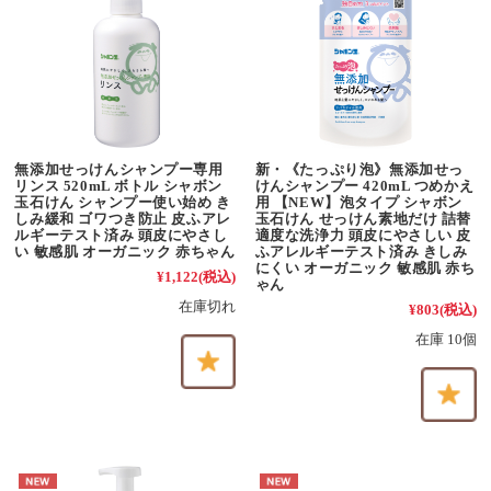
無添加せっけんシャンプー専用
新・《たっぷり泡》無添加せっ
リンス 520mL ボトル シャボン
けんシャンプー 420mL つめかえ
玉石けん シャンプー使い始め き
用 【NEW】泡タイプ シャボン
しみ緩和 ゴワつき防止 皮ふアレ
玉石けん せっけん素地だけ 詰替
ルギーテスト済み 頭皮にやさし
適度な洗浄力 頭皮にやさしい 皮
い 敏感肌 オーガニック 赤ちゃん
ふアレルギーテスト済み きしみ
にくい オーガニック 敏感肌 赤ち
¥1,122
(税込)
ゃん
在庫切れ
¥803
(税込)
在庫 10個