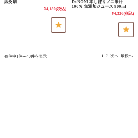
温灸剤
Dr.NONI 本しぼりノニ果汁
100％ 無添加ジュース 900ml
¥4,180
(税込)
¥4,320
(税込)
2
次へ
最後へ
49件中1件～40件を表示
1