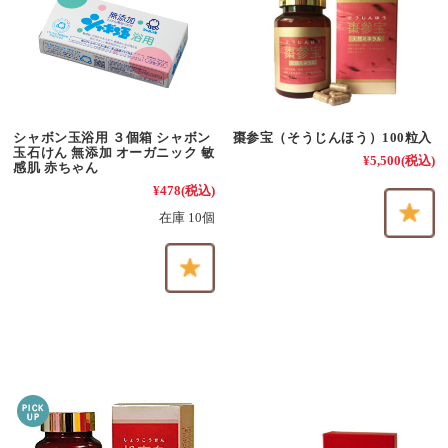
シャボン玉浴用 ３個箱 シャボン
棗参宝（そうじんほう）100粒入
玉石けん 無添加 オーガニック 敏
¥5,500
(税込)
感肌 赤ちゃん
¥478
(税込)
在庫 10個