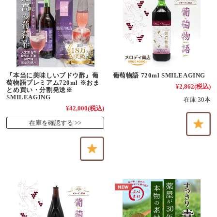
葡萄物語 720ml SMILEAGING
『本当に美味しいブドウ酢』葡
萄物語プレミアム720ml ※おま
¥2,862
(税込)
とめ買い・分割発送※
SMILEAGING
在庫 30本
¥42,000
(税込)
在庫を確認する