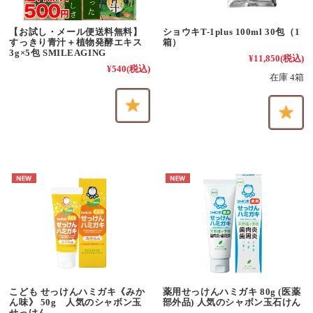
【お試し・メール便送料無料】
ショウキT-1plus 100ml 30包（1
すっきり青汁＋植物発酵エキス
箱）
3g×5包 SMILEAGING
¥11,850
(税込)
¥540
(税込)
在庫 4箱
こども せっけんハミガキ《みか
薬用せっけんハミガキ 80g (医薬
ん味》 50g 人気のシャボン玉
部外品) 人気のシャボン玉石けん
せっけん