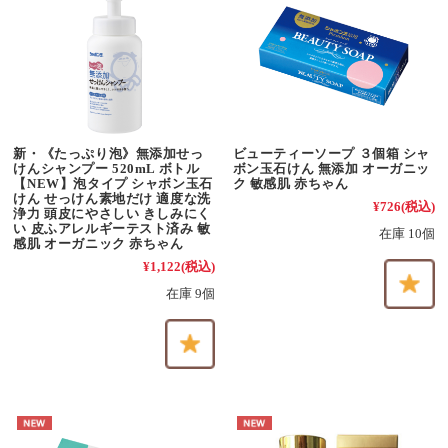
新・《たっぷり泡》無添加せっ
ビューティーソープ ３個箱 シャ
けんシャンプー 520mL ボトル
ボン玉石けん 無添加 オーガニッ
【NEW】泡タイプ シャボン玉石
ク 敏感肌 赤ちゃん
けん せっけん素地だけ 適度な洗
¥726
(税込)
浄力 頭皮にやさしい きしみにく
い 皮ふアレルギーテスト済み 敏
在庫 10個
感肌 オーガニック 赤ちゃん
¥1,122
(税込)
在庫 9個