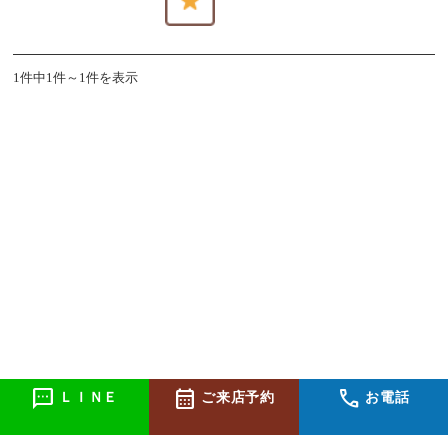
1件中1件～1件を表示
sms
calendar_month
call
ＬＩＮＥ
ご来店予約
お電話