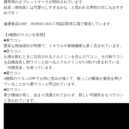
携帯用のタブレットケースが同封されています。
結花（個包装）は可愛らしすぎるかな…と思われる男性の方にもおすす
めです！
健康食品GMP、ISO9001-HACCP認証取得工場で製造しています。
【4種類のウコンを使用】
■春ウコン
豊富な精油成分が特徴で、ミネラルや食物繊維も多く含まれています。
■秋ウコン
お酒を飲むときに注目されるクルクミンを含んだウコン。その秋ウコン
を品種改良し秋ウコンと比べるとクルクミンが3.3倍(※)含まれている
「沖縄皇金」を使っています。
■紫ウコン
4種類のウコンの中でも特に苦みが強くて、根っこの断面が紫色を帯び
ていることから紫ウコンと呼ばれています。
■白ウコン
希少価値が高く、あまり流通されておらず、新しい可能性をもつウコン
と言われています。