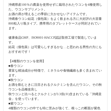
沖縄県産100％の農薬を使用せずに栽培されたウコンを4種使用し
た、ウコンサプリメント。
お酒の席が増えるこの季節に欠かせないアイテムです。
沖縄春ウコン結花（個包装）をよく飲まれる方に大好評の大容量
800粒入り瓶タイプ。携帯用のタブレットケースが同封されてい
ます。
健康食品GMP、ISO9001-HACCP認証取得工場で製造していま
す。
結花（個包装）は可愛らしすぎるかな…と思われる男性の方にも
おすすめです！
【4種類のウコンを使用】
■春ウコン
豊富な精油成分が特徴で、ミネラルや食物繊維も多く含まれてい
ます。
■秋ウコン
お酒を飲むときに注目されるクルクミンを含んだウコン。その秋
ウコンを品種改良し
秋ウコンと比べるとクルクミンが3.3倍(※)含まれている「沖縄皇
金」を使っています。
■紫ウコン
4種類のウコンの中でも特に苦みが強くて、根っこの断面が紫色