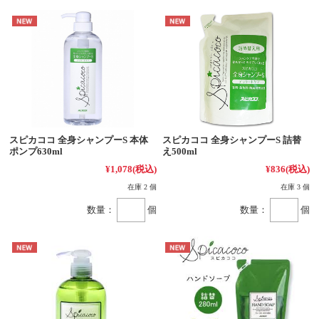
スピカココ 全身シャンプーS 本体
スピカココ 全身シャンプーS 詰替
ポンプ630ml
え500ml
¥1,078
(税込)
¥836
(税込)
在庫 2 個
在庫 3 個
数量：
個
数量：
個