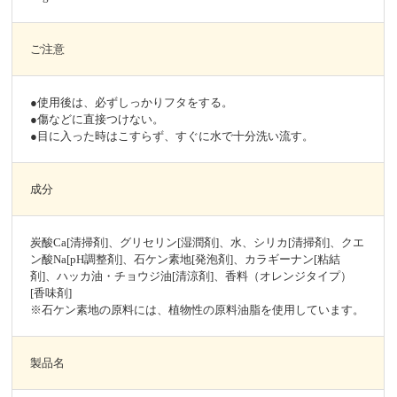
ご注意
●使用後は、必ずしっかりフタをする。
●傷などに直接つけない。
●目に入った時はこすらず、すぐに水で十分洗い流す。
成分
炭酸Ca[清掃剤]、グリセリン[湿潤剤]、水、シリカ[清掃剤]、クエ
ン酸Na[pH調整剤]、石ケン素地[発泡剤]、カラギーナン[粘結
剤]、ハッカ油・チョウジ油[清涼剤]、香料（オレンジタイプ）
[香味剤]
※石ケン素地の原料には、植物性の原料油脂を使用しています。
製品名