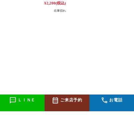
¥2,200
(税込)
在庫切れ
sms
calendar_month
call
ＬＩＮＥ
ご来店予約
お電話