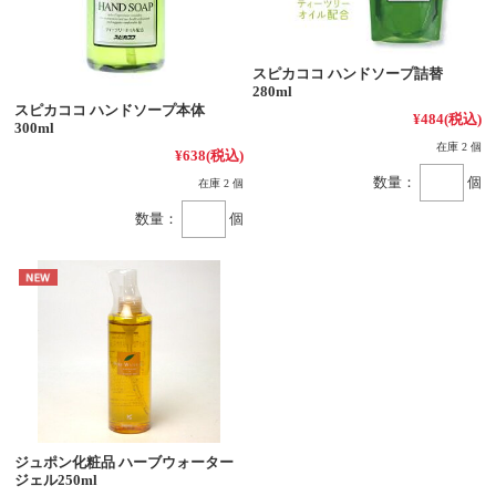
スピカココ ハンドソープ詰替
280ml
スピカココ ハンドソープ本体
¥484
(税込)
300ml
在庫 2 個
¥638
(税込)
数量：
個
在庫 2 個
数量：
個
ジュポン化粧品 ハーブウォーター
ジェル250ml