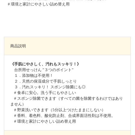
# 環境と家計にやさしい詰め替え用
商品説明
《手肌にやさしく、汚れもスッキリ！》
台所用せっけん ”３つのポイント”
１．添加物は不使用！
２．天然の保湿成分で手肌しっとり
３．汚れスッキリ！ スポンジ除菌にも◎
# 食卓に安心。洗う手にもやさしい
# スポンジ除菌できます（すべての菌を除菌するわけではあり
ません）
# 野菜洗いできます（5分以上つけたままにしない）
# 香料、着色料、酸化防止剤、合成界面活性剤は不使用。
# 環境と家計にやさしい詰め替え用