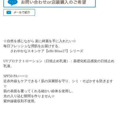
☆自然を感じながら 楽に綺麗を手に入れたい☆
毎日フレッシュな潤肌をお届けする、
さわやかなスキンケア【effit Bline27】シリーズ
UVプロテクトローション（日焼止め乳液）：基礎化粧品感覚の日焼止め
乳液。
SPF50 PA++++☆
近赤外線もケアできる！肌の深層部を守り、シミ・そばかすを防ぎます
☆
肌の表面を覆ってくれる細かい紛体を使用し、
光の入り込む隙間を作りません☆
紫外線吸収剤不使用。