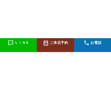
sms
calendar_month
call
ＬＩＮＥ
ご来店予約
お電話
個人情報の取り扱いについて
特定商取引法に関する表示