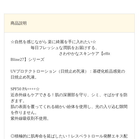
商品説明
☆自然を感じながら 楽に綺麗を手に入れたい☆
毎日フレッシュな潤肌をお届けする、
さわやかなスキンケア【effit
Bline27】シリーズ
UVプロテクトローション（日焼止め乳液）：基礎化粧品感覚の
日焼止め乳液。
SPF50 PA++++☆
近赤外線もケアできる！肌の深層部を守り、シミ、そばかすを防
ぎます。
肌の表面を覆ってくれる細かい紛体を使用し、光の入り込む隙間
を作りません。
紫外線吸収剤不使用。
◎積極的に肌寿命を延ばしたい！レスベラトロール発酵エキス配