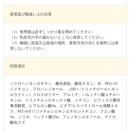
保管及び取扱い上の注意
（1）使用後は必ずしっかり蓋を閉めてください。
（2）乳幼児の手の届かないところに保管してください。
（3）極端に高温又は低温の場所、直射日光の当たる場所には保
管しないでください。
内容成分
シクロペンタシロキサン、酸化亜鉛、酸化チタン、水、PEG-10
ジメチコン、プロパンジオール、（HDｌ/トリメチロールヘキシ
ルラクトン）クロスポリマー、アルミナ、パルミチン酸エチルヘ
キシル、トリメチルシロキシケイ酸、メチコン、ビフィズス菌培
養溶解質、ヒアルロン酸Na、ピチア/レスベラトロール発酵エキ
ス、PEG-9ポリジメチルシロキシエチルジメチコン、クエン酸
Na、シリカ、ペンテト酸5Na、フェノキシエタノール、マイカ、
酸化スズ