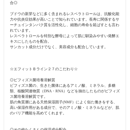
合◎
ブドウの新芽などに多く含まれるレスベラトロールは、抗酸化能
力や抗炎症効果が高いことで知られています。長寿に関係するサ
ーチュインタンパク質を活性化し、細胞の寿命を延ばすとも言わ
れています。
レスベラトロールを特別な酵母によって肌に馴染みやすい発酵エ
キスにしたものを配合。
サンカット成分だけでなく、美容成分も配合しています。
☆エフィットＢライン２７のこだわり☆
◎ビフィズス菌培養溶解質
ビフィズス菌の、生きた菌体にあるアミノ酸、ミネラル、多糖
類、核酸関連物質（DNA・RNA）などを抽出したものがビフィズ
ス菌培養溶解質です。
肌の角質層にある天然保湿因子(NMF）によく似た働きをする、
高い保湿作用がある成分で、そのアミノ酸・ミネラルなどが、肌
のバリア機能を高めてくれます。
◎その他たくさんの保湿成分配合