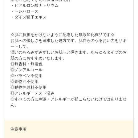
・ヒアルロン酸ナトリウム
・トレハロース
・ダイズ種子エキス
☆肌に負担をかけないように配慮した無添加化粧品です☆
お肌への優しさを追求した処方です。肌自らのうるおい力をサポ
ートして、
潤いのあるみずみずしいお肌へと導きます。あらゆるタイプのお
肌の方におすすめいたします。
◎無香料・無着色
◎ノンアルコール
◎パラベン不使用
◎鉱物油不使用
◎動物性原料不使用
◎アレルギーテスト済み
※すべての方に刺激・アレルギーが起こらないわけではありませ
ん。
注意事項