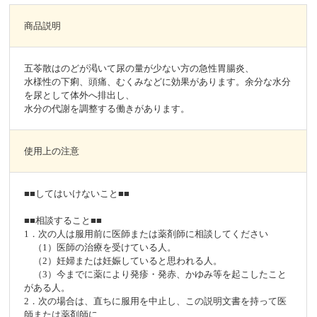
商品説明
五苓散はのどが渇いて尿の量が少ない方の急性胃腸炎、
水様性の下痢、頭痛、むくみなどに効果があります。余分な水分
を尿として体外へ排出し、
水分の代謝を調整する働きがあります。
使用上の注意
■■してはいけないこと■■
■■相談すること■■
1．次の人は服用前に医師または薬剤師に相談してください
（1）医師の治療を受けている人。
（2）妊婦または妊娠していると思われる人。
（3）今までに薬により発疹・発赤、かゆみ等を起こしたこと
がある人。
2．次の場合は、直ちに服用を中止し、この説明文書を持って医
師または薬剤師に