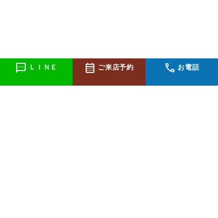
sms
calendar_month
call
ＬＩＮＥ
ご来店予約
お電話
個人情報の取り扱いについて
特定商取引法に関する表示
医薬品販売に関しての表示義務について
お問合わせ
(C)Copyright 株式会社コラピア All rights reserved.