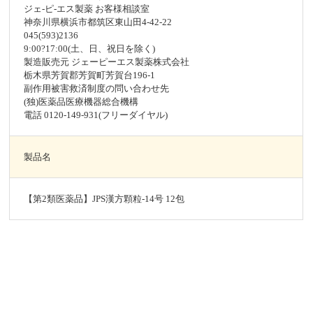
ジェ-ピ-エス製薬 お客様相談室
神奈川県横浜市都筑区東山田4-42-22
045(593)2136
9:00?17:00(土、日、祝日を除く)
製造販売元 ジェーピーエス製薬株式会社
栃木県芳賀郡芳賀町芳賀台196-1
副作用被害救済制度の問い合わせ先
(独)医薬品医療機器総合機構
電話 0120-149-931(フリーダイヤル)
製品名
【第2類医薬品】JPS漢方顆粒-14号 12包