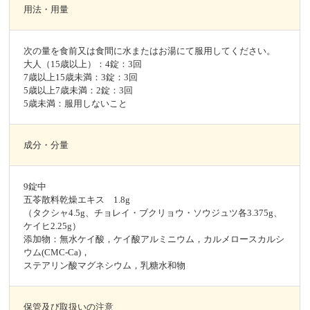
用法・用量
次の量を食前又は食間に水またはお湯にて服用してください。
大人（15歳以上）：4錠：3回
7歳以上15歳未満：3錠：3回
5歳以上7歳未満：2錠：3回
5歳未満：服用しないこと
成分・分量
9錠中
五苓散料乾燥エキス 1.8g
（タクシャ4.5g、チョレイ・ブクリョウ・ソウジュツ各3.375g、
ケイヒ2.25g）
添加物：無水ケイ酸，ケイ酸アルミニウム，カルメロースカルシ
ウム(CMC-Ca)，
ステアリン酸マグネシウム，乳糖水和物
保管及び取扱いの注意