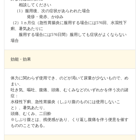
相談してください
（1）服用後、次の症状があらわれた場合
発疹・発赤、かゆみ
（2）1ヵ月位（急性胃腸炎に服用する場合には5?6回、水瀉性下
痢、暑気あたりに
服用する場合には5?6日間）服用しても症状がよくならない
場合
効能・効果
体力に関わらず使用でき、のどが渇いて尿量が少ないもので、め
まい、
吐き気、嘔吐、腹痛、頭痛、むくみなどのいずれかを伴う次の諸
症：
水様性下痢、急性胃腸炎（しぶり腹のものには使用しないこ
と）、暑気あたり、
頭痛、むくみ、二日酔
※しぶり腹とは、残便感があり、くり返し腹痛を伴う便意を催す
もののことである。