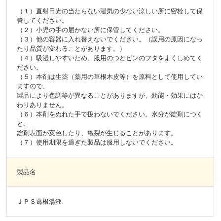
（１）直射日光の当たらない湿気の少ない涼しい所に密栓して保
管してください。
（２）小児の手の届かない所に保管してください。
（３）他の容器に入れ替えないでください。（誤用の原因になっ
たり品質が変わることがあります。）
（４）吸湿しやすいため、服用のつどビンのフタをよくしめてく
ださい。
（５）本剤は生薬（薬用の草根木皮等）を原料として使用してい
ますので、
製品により色調等が異なることがありますが、効能・効果にはか
わりありません。
（６）本剤をぬれた手で扱わないでください。水分が錠剤につく
と、
錠剤表面が変色したり、亀裂が生じることがあります。
（７）使用期限を過ぎた製品は服用しないでください。
製品名
ＪＰＳ葛根湯液