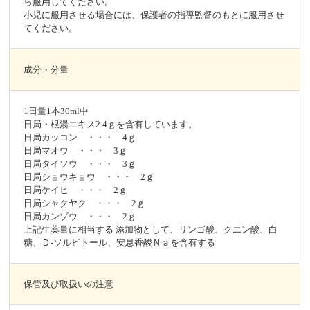
ら服用してください。
小児に服用させる場合には、保護者の指導監督のもとに服用させ
てください。
成分・分量
1日量1本30ml中
日局・根湯エキス2.4ｇを含有しています。
日局カッコン ・・・ 4ｇ
日局マオウ ・・・ 3ｇ
日局タイソウ ・・・ 3ｇ
日局ショウキョウ ・・・ 2ｇ
日局ケイヒ ・・・ 2ｇ
日局シャクヤク ・・・ 2ｇ
日局カンゾウ ・・・ 2ｇ
上記生薬量に相当する 添加物として、リンゴ酸、クエン酸、白
糖、Ｄ-ソルビトール、安息香酸Ｎａを含有する
保管及び取扱いの注意