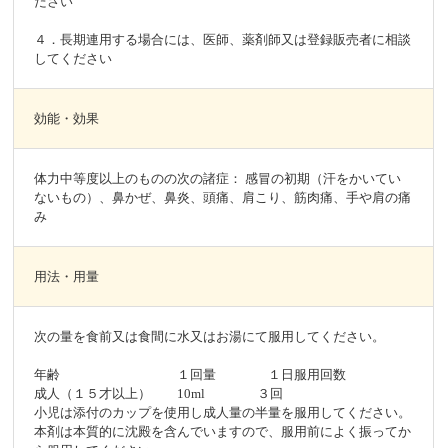
ださい
４．長期連用する場合には、医師、薬剤師又は登録販売者に相談
してください
効能・効果
体力中等度以上のものの次の諸症： 感冒の初期（汗をかいてい
ないもの）、鼻かぜ、鼻炎、頭痛、肩こり、筋肉痛、手や肩の痛
み
用法・用量
次の量を食前又は食間に水又はお湯にて服用してください。
年齢 １回量 １日服用回数
成人（１５才以上） 10ml ３回
小児は添付のカップを使用し成人量の半量を服用してください。
本剤は本質的に沈殿を含んでいますので、服用前によく振ってか