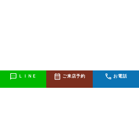
sms
calendar_month
call
ＬＩＮＥ
ご来店予約
お電話