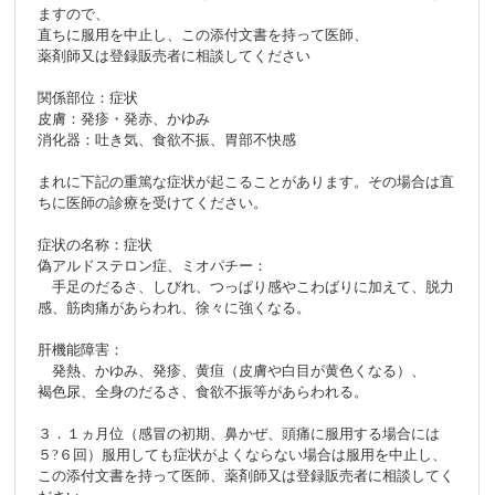
ますので、
直ちに服用を中止し、この添付文書を持って医師、
薬剤師又は登録販売者に相談してください
関係部位：症状
皮膚：発疹・発赤、かゆみ
消化器：吐き気、食欲不振、胃部不快感
まれに下記の重篤な症状が起こることがあります。その場合は直
ちに医師の診療を受けてください。
症状の名称：症状
偽アルドステロン症、ミオパチー：
手足のだるさ、しびれ、つっぱり感やこわばりに加えて、脱力
感、筋肉痛があらわれ、徐々に強くなる。
肝機能障害：
発熱、かゆみ、発疹、黄疸（皮膚や白目が黄色くなる）、
褐色尿、全身のだるさ、食欲不振等があらわれる。
３．１ヵ月位（感冒の初期、鼻かぜ、頭痛に服用する場合には
５?６回）服用しても症状がよくならない場合は服用を中止し、
この添付文書を持って医師、薬剤師又は登録販売者に相談してく