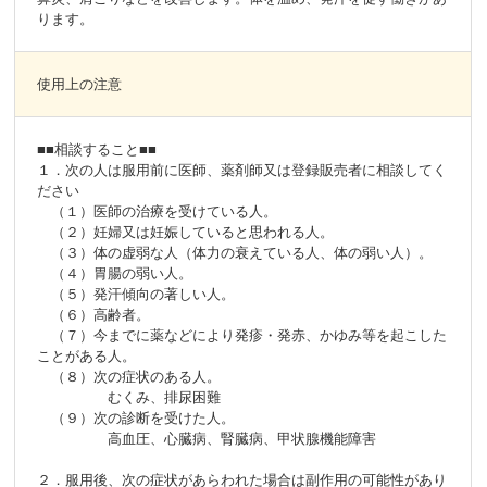
ります。
使用上の注意
■■相談すること■■
１．次の人は服用前に医師、薬剤師又は登録販売者に相談してく
ださい
（１）医師の治療を受けている人。
（２）妊婦又は妊娠していると思われる人。
（３）体の虚弱な人（体力の衰えている人、体の弱い人）。
（４）胃腸の弱い人。
（５）発汗傾向の著しい人。
（６）高齢者。
（７）今までに薬などにより発疹・発赤、かゆみ等を起こした
ことがある人。
（８）次の症状のある人。
むくみ、排尿困難
（９）次の診断を受けた人。
高血圧、心臓病、腎臓病、甲状腺機能障害
２．服用後、次の症状があらわれた場合は副作用の可能性があり