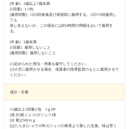
[年 齢] : 3歳以上7歳未満
[1回量] : 1/3包
[服用回数] : 1日4回食後及び就寝前に服用する。1日5?6回服用し
ても
差し支えないが、この場合には約4時間の間隔をおいて服用す
る。
[年 齢] : 3歳未満
[1回量] : 服用しないこと
[服用回数] : 服用しないこと
(1)定められた用法・用量を厳守してください。
(2)小児に服用させる場合、保護者の指導監督のもとに服用させて
ください。
成分・分量
15歳以上1回量(1包 3ｇ)中
[成 分]莪ジュツ(ガジュツ)末
[分 量]2500ｍｇ
[はたらき]ショウガ科ガジュツの根茎より製した生薬。味は苦く