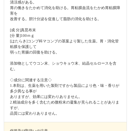
清涼感がある。
胃の働きをたかめて消化を助ける。胃粘膜血流をたかめ胃粘膜障
害を
改善する。胆汁分泌を促進して脂肪の消化を助ける。
[成 分]真昆布末
[分 量]100ｍｇ
[はたらき]コンブ科マコンブの茎葉より製した生薬。胃・消化管
粘膜を保護して
弱った胃腸の回復を助ける。
添加物としてウコン末、ショウキョウ末、結晶セルロースを含
む。
◇成分に関連する注意◇
1.本剤は、生薬を用いた製剤ですから製品により色・味・香りが
多少異なる事が
ありますが、効果には変わりありません。
2.精油成分を多く含むため微粉末の凝集が見られることがありま
すが、
品質には変わりありません。
保管及び取扱いの注意