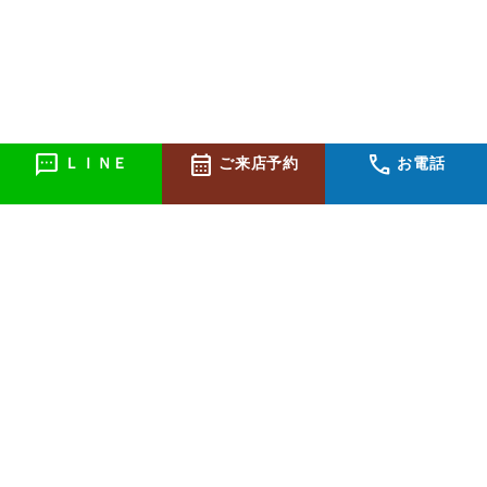
sms
calendar_month
call
ＬＩＮＥ
ご来店予約
お電話
個人情報の取り扱いについて
特定商取引法に関する表示
医薬品販売に関しての表示義務について
お問合わせ
(C)Copyright 株式会社コラピア All rights reserved.