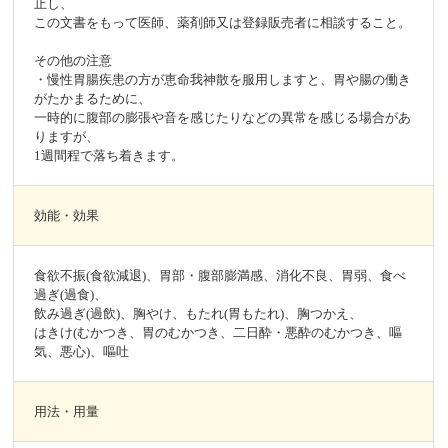
止し、
この文書をもって医師、薬剤師又は登録販売者に相談すること。
その他の注意
・慢性胃腸疾患の方が恵命我神散を服用しますと、胃や腸の働き
がたかまるために、
一時的に腹部の膨張や音を感じたりなどの異常を感じる場合があ
りますが、
1週間程で落ち着きます。
効能・効果
食欲不振(食欲減退)、胃部・腹部膨満感、消化不良、胃弱、食べ
過ぎ(過食)、
飲み過ぎ(過飲)、胸やけ、もたれ(胃もたれ)、胸つかえ、
はきけ(むかつき、胃のむかつき、二日酔・悪酔のむかつき、嘔
気、悪心)、嘔吐
用法・用量