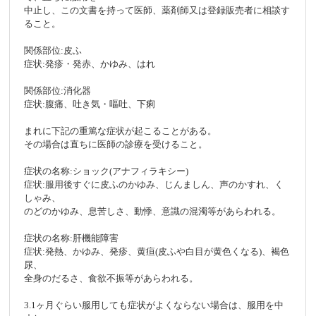
中止し、この文書を持って医師、薬剤師又は登録販売者に相談す
ること。
関係部位:皮ふ
症状:発疹・発赤、かゆみ、はれ
関係部位:消化器
症状:腹痛、吐き気・嘔吐、下痢
まれに下記の重篤な症状が起こることがある。
その場合は直ちに医師の診療を受けること。
症状の名称:ショック(アナフィラキシー)
症状:服用後すぐに皮ふのかゆみ、じんましん、声のかすれ、く
しゃみ、
のどのかゆみ、息苦しさ、動悸、意識の混濁等があらわれる。
症状の名称:肝機能障害
症状:発熱、かゆみ、発疹、黄疸(皮ふや白目が黄色くなる)、褐色
尿、
全身のだるさ、食欲不振等があらわれる。
3.1ヶ月ぐらい服用しても症状がよくならない場合は、服用を中