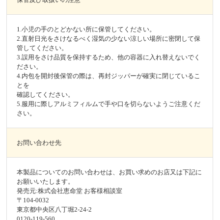
1.小児の手のとどかない所に保管してください。
2.直射日光をさけなるべく湿気の少ない涼しい場所に密閉して保
管してください。
3.誤用をさけ品質を保持するため、他の容器に入れ替えないでく
ださい。
4.内包を開封後保管の際は、再封ジッパーが確実に閉じているこ
とを
確認してください。
5.服用に際しアルミフィルムで手や口を切らないようご注意くだ
さい。
お問い合わせ先
本製品についてのお問い合わせは、お買い求めのお店又は下記に
お願いいたします。
発売元:株式会社恵命堂 お客様相談室
〒104-0032
東京都中央区八丁堀2-24-2
0120‐119‐560