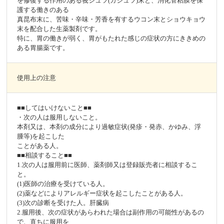
を修復する作用のある莪ジュツ(ガジュツ)末と、消化管粘膜を保
護する働きのある
真昆布末に、苦味・辛味・芳香を有するウコン末とショウキョウ
末を配合した生薬製剤です。
特に、胃の働きが弱く、胃がもたれた感じの症状の方にききめの
ある胃腸薬です。
使用上の注意
■■してはいけないこと■■
・次の人は服用しないこと。
本剤又は、本剤の成分により過敏症状(発疹・発赤、かゆみ、浮
腫等)を起こした
ことがある人。
■■相談すること■■
1.次の人は服用前に医師、薬剤師又は登録販売者に相談するこ
と。
(1)医師の治療を受けている人。
(2)薬などによりアレルギー症状を起こしたことがある人。
(3)次の診断を受けた人。肝臓病
2.服用後、次の症状があらわれた場合は副作用の可能性があるの
で、直ちに服用を