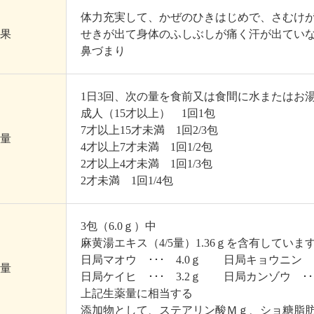
体力充実して、かぜのひきはじめで、さむけ
果
せきが出て身体のふしぶしが痛く汗が出てい
鼻づまり
1日3回、次の量を食前又は食間に水またはお
成人（15才以上） 1回1包
7才以上15才未満 1回2/3包
量
4才以上7才未満 1回1/2包
2才以上4才未満 1回1/3包
2才未満 1回1/4包
3包（6.0ｇ）中
麻黄湯エキス（4/5量）1.36ｇを含有していま
日局マオウ ･･･ 4.0ｇ 日局キョウニン ･･
量
日局ケイヒ ･･･ 3.2ｇ 日局カンゾウ ･･･
上記生薬量に相当する
添加物として、ステアリン酸Ｍｇ、ショ糖脂