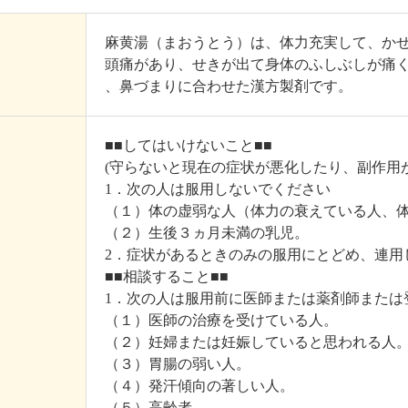
麻黄湯（まおうとう）は、体力充実して、か
頭痛があり、せきが出て身体のふしぶしが痛
、鼻づまりに合わせた漢方製剤です。
■■してはいけないこと■■
(守らないと現在の症状が悪化したり、副作用
1．次の人は服用しないでください
（１）体の虚弱な人（体力の衰えている人、
（２）生後３ヵ月未満の乳児。
2．症状があるときのみの服用にとどめ、連用
■■相談すること■■
1．次の人は服用前に医師または薬剤師または
（１）医師の治療を受けている人。
（２）妊婦または妊娠していると思われる人
（３）胃腸の弱い人。
（４）発汗傾向の著しい人。
（５）高齢者。