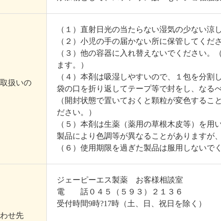
（１）直射日光の当たらない湿気の少ない涼
（２）小児の手の届かない所に保管してくだ
（３）他の容器に入れ替えないでください。
ます。）
（４）本剤は吸湿しやすいので、１包を分割
取扱いの
袋の口を折り返してテープ等で封をし、なる
（開封状態で置いておくと顆粒が変色するこ
ださい。）
（５）本剤は生薬（薬用の草根木皮等）を用
製品により色調等が異なることがありますが
（６）使用期限を過ぎた製品は服用しないで
ジェーピーエス製薬 お客様相談室
電 話０４５（５９３）２１３６
受付時間9時?17時（土、日、祝日を除く）
わせ先