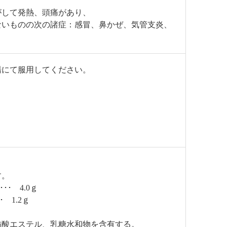
がして発熱、頭痛があり、
ないものの次の諸症：感冒、鼻かぜ、気管支炎、
湯にて服用してください。
す。
･ 4.0ｇ
 1.2ｇ
肪酸エステル、乳糖水和物を含有する。