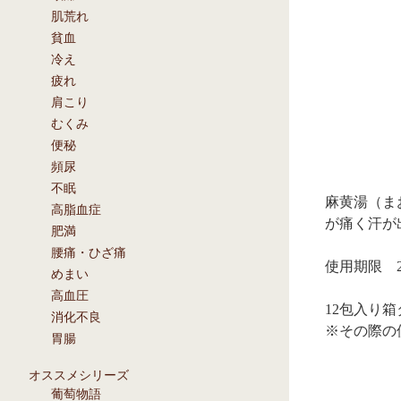
肌荒れ
貧血
冷え
疲れ
肩こり
むくみ
便秘
頻尿
不眠
麻黄湯（ま
高脂血症
が痛く汗が
肥満
腰痛・ひざ痛
使用期限 20
めまい
高血圧
12包入り
消化不良
※その際の
胃腸
オススメシリーズ
葡萄物語