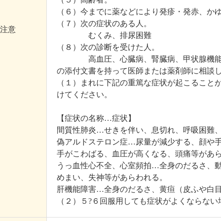
（６）今までに薬などにより発疹・発赤、か
（７）次の症状のある人。
注意
むくみ、排尿困難
（８）次の診断を受けた人。
高血圧、心臓病、腎臓病、甲状腺機能障害
の添付文書を持って医師または薬剤師に相談
（１）まれに下記の重篤な症状が起こること
けてください。
【症状の名称…症状】
間質性肺炎…せきを伴い、息切れ、呼吸困難
偽アルドステロン症…尿量が減少する、顔や
手がこわばる、血圧が高くなる、頭痛等があ
うっ血性心不全、心室頻拍…全身のだるさ、
めまい、失神等があらわれる。
肝機能障害…全身のだるさ、黄疸（皮ふや白
（２）５?６回服用しても症状がよくならない