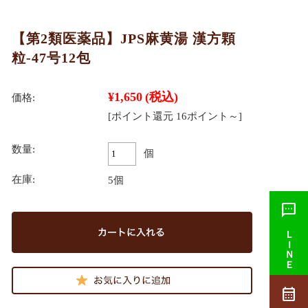
【第2類医薬品】JPS麻黄湯 漢方顆
粒-47号12包
¥1,650
(税込)
価格:
[ポイント還元 16ポイント～]
数量:
個
在庫:
5個
sms
ＬＩＮＥ
calendar_month