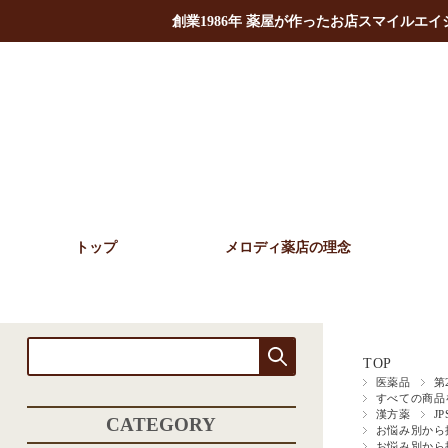
創業1986年 薬屋が作ったお店スマイルエ
トップ
メロディ薬店の理念
TOP
医薬品
第
すべての商品
漢方薬
J
CATEGORY
お悩み別から
お悩み別から