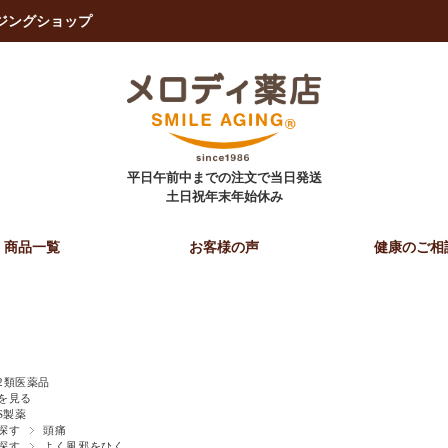
イジングショップ
平日午前中までの注文で当日発送
土日祝年末年始休み
商品一覧
お客様の声
健康のご相
2類医薬品
を見る
PS製薬
探す
頭痛
探す
よく風邪をひく