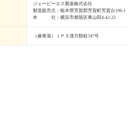
ジェーピーエス製薬株式会社
製造販売元：栃木県芳賀郡芳賀町芳賀台196-1
本 社：横浜市都筑区東山田4-42-22
（麻黄湯）ＪＰＳ漢方顆粒?47号