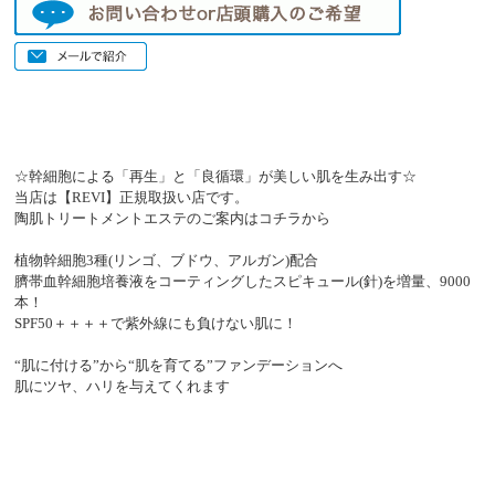
☆幹細胞による「再生」と「良循環」が美しい肌を生み出す☆
当店は【REVI】正規取扱い店です。
陶肌トリートメントエステのご案内は
コチラ
から
植物幹細胞3種(リンゴ、ブドウ、アルガン)配合
臍帯血幹細胞培養液をコーティングしたスピキュール(針)を増量、9000
本！
SPF50＋＋＋＋で紫外線にも負けない肌に！
“肌に付ける”から“肌を育てる”ファンデーションへ
肌にツヤ、ハリを与えてくれます