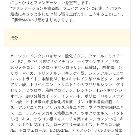
にしっかりとファンデーションを塗布します。
?ファンデーションを塗る際、フェイスラインに到達したパフを
最後にキュッと少しだけ引っ張り上げます。こうすることによっ
て肌全体のハリ感がより高まります。
成分
水、シクロペンタシロキサン、酸化チタン、フェニルトリメチコ
ン、BG、ラウリルPEG-8ジメチコン、ナイアシンアミド、PEG-
10ジメチコン、シクロヘキサシロキサン、硫酸Mg、酸化鉄、シ
リカ、マイカ、トリメチルシロキシケイ酸、ジステアルジモニウ
ムヘクトライト、水酸化AI、セスキオレイン酸ソルビタン、ステ
アリン酸、トリベヘニン、トリエトキシカプリリルシラン、グリ
セリン、ミツロウ、炭酸プロピレン、レシチン、1,2-ヘキサンジ
オール、加水分解カイメン、イソマルト、ポリヒドロキシステア
リン酸、ヒト臍帯血細胞順化培養液、リンゴ果実培養細胞エキ
ス、アルガニアスピノサカルス培養エキス、ブドウ果実細胞エキ
ス、エーデルワイスカルス培養エキス、ツボクサエキス、イタド
リ根エキス、オウゴン根エキス、チャ葉エキス、カンゾウ根エキ
ス、カミツレ花エキス、ローズマリー葉エキス、ヒアルロン酸
Na、トコフェロール、EDTA-2Na、アデノシン、パルミチン酸エ