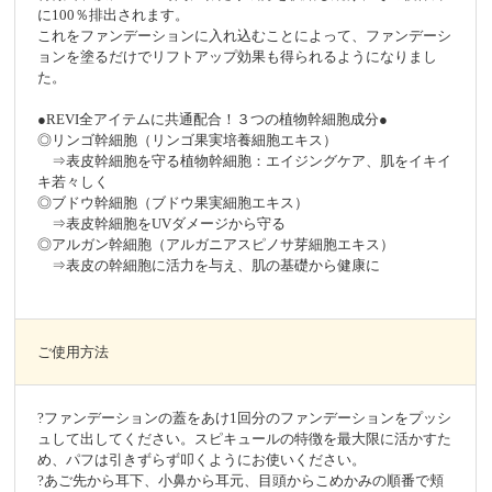
に100％排出されます。
これをファンデーションに入れ込むことによって、ファンデーシ
ョンを塗るだけでリフトアップ効果も得られるようになりまし
た。
●REVI全アイテムに共通配合！３つの植物幹細胞成分●
◎リンゴ幹細胞（リンゴ果実培養細胞エキス）
⇒表皮幹細胞を守る植物幹細胞：エイジングケア、肌をイキイ
キ若々しく
◎ブドウ幹細胞（ブドウ果実細胞エキス）
⇒表皮幹細胞をUVダメージから守る
◎アルガン幹細胞（アルガニアスピノサ芽細胞エキス）
⇒表皮の幹細胞に活力を与え、肌の基礎から健康に
ご使用方法
?ファンデーションの蓋をあけ1回分のファンデーションをプッシ
ュして出してください。スピキュールの特徴を最大限に活かすた
め、パフは引きずらず叩くようにお使いください。
?あご先から耳下、小鼻から耳元、目頭からこめかみの順番で頬