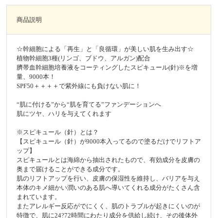
商品説明
☆幹細胞による「再生」と「良循環」が美しい肌を生み出す☆
植物幹細胞3種(リンゴ、ブドウ、アルガン)配合
臍帯血幹細胞培養液をコーティングしたスピキュール(針)※を増
量、9000本！
SPF50＋＋＋＋で紫外線にも負けない肌に！
“肌に付ける”から“肌を育てる”ファンデーションへ
肌にツヤ、ハリを与えてくれます
※スピキュール（針）とは？
【スピキュール（針）が9000本入ってるので塗るだけでリフトア
ップ】
スピキュールとは海綿から抽出されたもので、有効成分を皮膚の
奥まで届けることができる成分です。
肌のリフトアップを行い、皮膚の保湿性を維持し、バリアを与え
本体のキメ細かい潤いのある肌へ導いてくれる成分がたくさん含
まれています。
またアレルギー反応がでにくく、肌のトラブルが起きにくいのが
特徴で、肌に24?72時間にわたり成分を供給し続け、その後体外