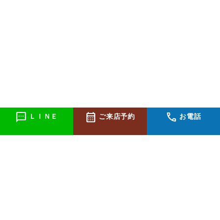
sms
calendar_month
call
ＬＩＮＥ
ご来店予約
お電話