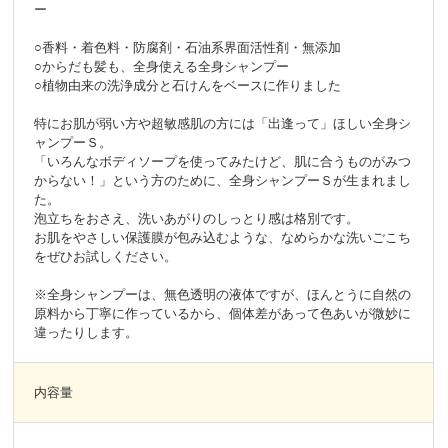
ー
○香料・着色料・防腐剤・石油系界面活性剤・無添加
○からだも髪も、全身使える全身シャンプー
○植物由来の洗浄成分と石けんをベースに作りました
特にお肌が弱い方や超敏感肌の方には「出逢って」ほしい全身シ
ャンプーＳ。
「いろんなボディソープを使ってみたけど、肌に合うものがみつ
からない！」という方のために、全身シャンプーＳが生まれまし
た。
泡立ちをおさえ、洗いあがりのしっとり感は格別です。
お肌をやさしい保護膜が包み込むような、なめらかな洗いごこち
をぜひお試しください。
※全身シャンプーは、無色透明の液体ですが、ほんとうに自然の
原料から丁寧に作っているから、個体差があって色あいが微妙に
違ったりします。
内容量