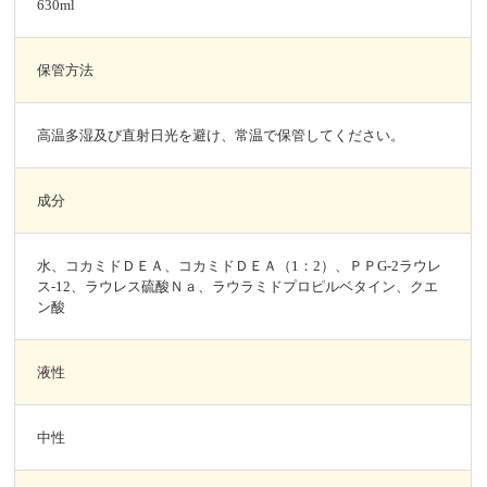
630ml
保管方法
高温多湿及び直射日光を避け、常温で保管してください。
成分
水、コカミドＤＥＡ、コカミドＤＥＡ（1：2）、ＰＰG-2ラウレ
ス-12、ラウレス硫酸Ｎａ、ラウラミドプロピルベタイン、クエ
ン酸
液性
中性