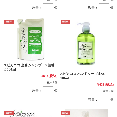
数量：
個
数量：
個
スピカココ 全身シャンプーS 詰替
え500ml
スピカココ ハンドソープ本体
¥836
(税込)
300ml
在庫 3 個
¥638
(税込)
数量：
個
在庫 2 個
数量：
個