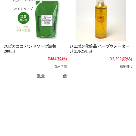
スピカココ ハンドソープ詰替
ジュポン化粧品 ハーブウォーター
280ml
ジェル250ml
¥484
(税込)
¥2,200
(税込)
在庫 2 個
在庫切れ
数量：
個